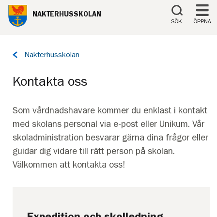
Till innehåll på sidan
NAKTERHUSSKOLAN
SÖK
ÖPPNA
Tillbaka
Nakterhusskolan
till
sidan:
Kontakta oss
Som vårdnadshavare kommer du enklast i kontakt
med skolans personal via e-post eller Unikum. Vår
skoladministration besvarar gärna dina frågor eller
guidar dig vidare till rätt person på skolan.
Välkommen att kontakta oss!
Expedition och skolledning