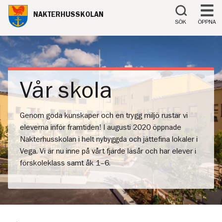
Till innehåll på sidan
NAKTERHUSSKOLAN
SÖK
ÖPPNA
Vår skola
Genom goda kunskaper och en trygg miljö rustar vi
eleverna inför framtiden! I augusti 2020 öppnade
Nakterhusskolan i helt nybyggda och jättefina lokaler i
Vega. Vi är nu inne på vårt fjärde läsår och har elever i
förskoleklass samt åk 1–6.
Tillbaka