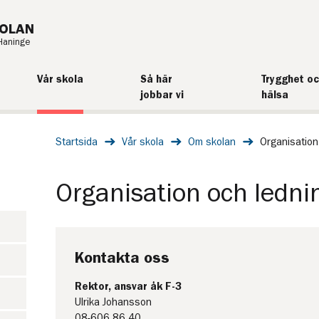
OLAN
Haninge
Vår skola
Så här
Trygghet o
jobbar vi
hälsa
Startsida
Vår skola
Om skolan
Organisation
Organisation och ledni
Kontakta oss
Rektor, ansvar åk F-3
Ulrika Johansson
08-606 86 40