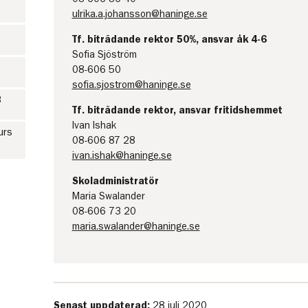
ulrika.a.johansson@haninge.se
Tf. biträdande rektor 50%, ansvar åk 4-6
Sofia Sjöström
08-606 50
sofia.sjostrom@haninge.se
3
Tf. biträdande rektor, ansvar fritidshemmet
Ivan Ishak
urs
08-606 87 28
ivan.ishak@haninge.se
Skoladministratör
Maria Swalander
08-606 73 20
maria.swalander@haninge.se
Senast uppdaterad:
28 juli 2020